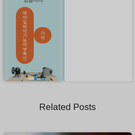
있습니다.
예
약
및
예
약
가
가
격
능
여
부
확
인
Related Posts