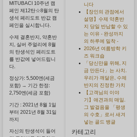
MITUBACI 10주년 캠
니다
페인 제12탄☆8월의 탄
【장인의 관점에서
생석 페리도트 반값 캠
설명】수제 약혼반
페인을 실시합니다.
지 당일 반납할 수 있
는 이유 - 완성까지
수제 결혼반지, 약혼반
의 하루에 밀착 -
지, 실버 주얼리에 8월
2026년 여름방학 키
의 탄생석인 페리도트
즈 워크숍
를 반값에 넣어드립니
「당신만을 위해, 지
다.
금 만든다」는 사치.
우리가 깨달은, 수제
정상가: 5,500엔(세금
반지의 진정한 가치
포함) → 기간 한정:
【고객님의 이야
2,750엔(세금 포함)
기】애견과의 매일.
기간 : 2021년 8월 1일
그 발걸음을 「평생
부터 2021년 8월 31일
의 수호」로서 새겨
까지
넣는 골드 뱅글
카테고리
자신의 탄생석이 들어