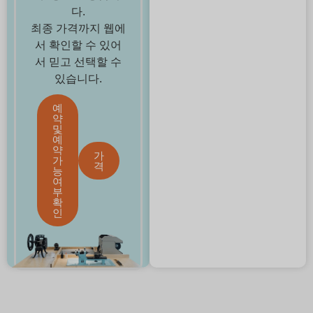
다.
최종 가격까지 웹에
서 확인할 수 있어
서 믿고 선택할 수
있습니다.
예
약
및
예
약
가
가
격
능
여
부
확
인