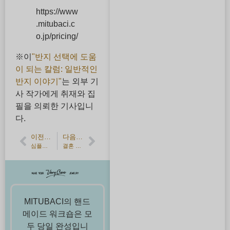
https://www
.mitubaci.c
o.jp/pricing/
※이
"반지 선택에 도움
이 되는 칼럼: 일반적인
반지 이야기"
는 외부 기
사 작가에게 취재와 집
필을 의뢰한 기사입니
다.
이전 기사
다음 기사
심플하지만 존재감 있는 찻잔: 장인이 소중히 여기는 것들의 이야기
결혼 반지의 시세는 얼마!? 시대나 소재에 따라 차이가 있나요?
MITUBACI의 핸드
메이드 워크숍은 모
두 당일 완성입니