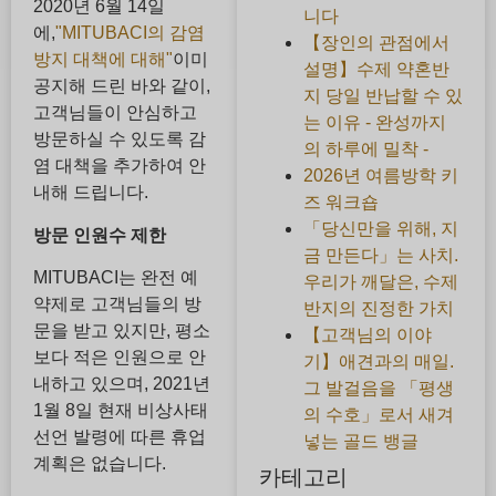
2020년 6월 14일
니다
에,
"MITUBACI의 감염
【장인의 관점에서
방지 대책에 대해"
이미
설명】수제 약혼반
공지해 드린 바와 같이,
지 당일 반납할 수 있
고객님들이 안심하고
는 이유 - 완성까지
방문하실 수 있도록 감
의 하루에 밀착 -
염 대책을 추가하여 안
2026년 여름방학 키
내해 드립니다.
즈 워크숍
「당신만을 위해, 지
방문 인원수 제한
금 만든다」는 사치.
MITUBACI는 완전 예
우리가 깨달은, 수제
약제로 고객님들의 방
반지의 진정한 가치
문을 받고 있지만, 평소
【고객님의 이야
보다 적은 인원으로 안
기】애견과의 매일.
내하고 있으며, 2021년
그 발걸음을 「평생
1월 8일 현재 비상사태
의 수호」로서 새겨
선언 발령에 따른 휴업
넣는 골드 뱅글
계획은 없습니다.
카테고리