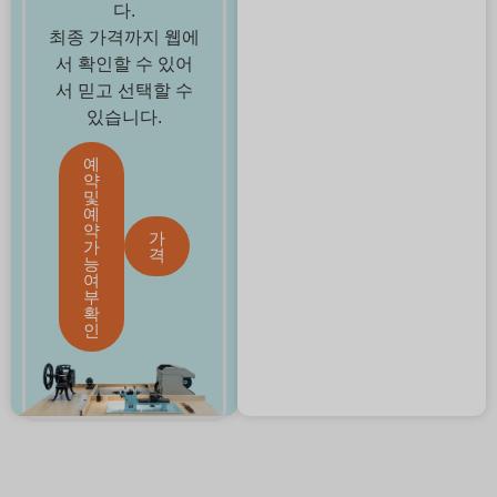
다.
최종 가격까지 웹에
서 확인할 수 있어
서 믿고 선택할 수
있습니다.
예
약
및
예
약
가
가
격
능
여
부
확
인