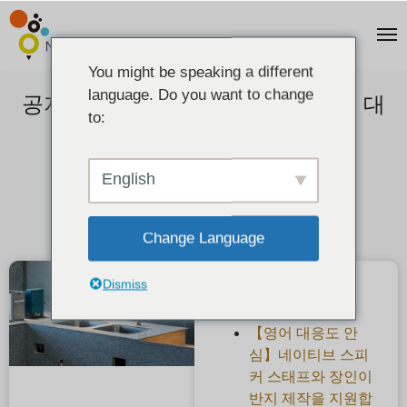
You might be speaking a different
language. Do you want to change
공지사항】MITUBACI의 감염 방지 대
to:
책에 대하여
2020-06-14
English
Change Language
Dismiss
최근 게시물
【영어 대응도 안
심】네이티브 스피
커 스태프와 장인이
반지 제작을 지원합