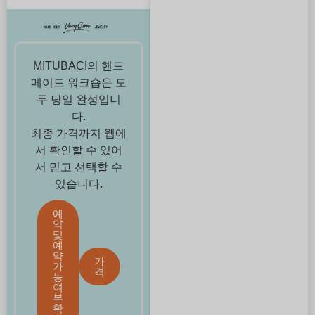
MITUBACI의 핸드
메이드 워크숍은 모
두 당일 완성입니
다.
최종 가격까지 웹에
서 확인할 수 있어
서 믿고 선택할 수
있습니다.
예
약
및
예
약
가
가
격
능
여
부
확