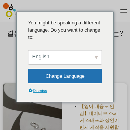
You might be speaking a different
language. Do you want to change
결혼반지를 끼지 않는 남성의 심리는?
to:
결혼반지를 끼냐 안 끼냐 문제
2020-12-20
English
Change Language
Dismiss
최근 게시물
【영어 대응도 안
심】네이티브 스피
커 스태프와 장인이
반지 제작을 지원합