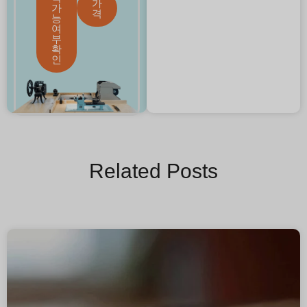
가
가
격
능
여
부
확
인
Related Posts