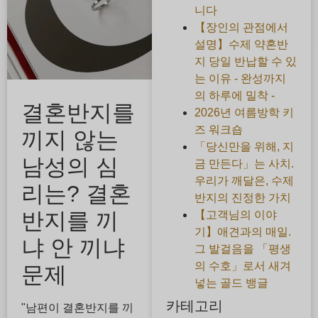
니다
【장인의 관점에서
설명】수제 약혼반
지 당일 반납할 수 있
는 이유 - 완성까지
의 하루에 밀착 -
결혼반지를
2026년 여름방학 키
즈 워크숍
끼지 않는
「당신만을 위해, 지
남성의 심
금 만든다」는 사치.
우리가 깨달은, 수제
리는? 결혼
반지의 진정한 가치
반지를 끼
【고객님의 이야
기】애견과의 매일.
냐 안 끼냐
그 발걸음을 「평생
의 수호」로서 새겨
문제
넣는 골드 뱅글
카테고리
"남편이 결혼반지를 끼