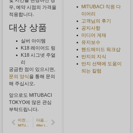
및 시간을 변경하신 경
MITUBACI 직원 다
우, 예약 시점의 가격을
이어리
적용합니다.
고객님의 후기
대상 상품
공지사항
미디어 게재
실버 아이템
유지보수
K18 레이어드 링
핸드메이드 워크샵
K18 시그넷 주얼
반지의 지식
리
반지 선택에 도움이
궁금한 점이 있으시면,
되는 칼럼
문의 양식
을 통해 문의
해 주십시오.
앞으로도 MITUBACI
TOKYO에 많은 관심
부탁드립니다.
이전 기사
다음 기사
MITUBACI에 입사한 지 반년 - 반인반수지만 '프로'를 생각하다
After the Rain 소라루 님이 제작해주신 실버 뱅글과 연결되는 마음의 고리