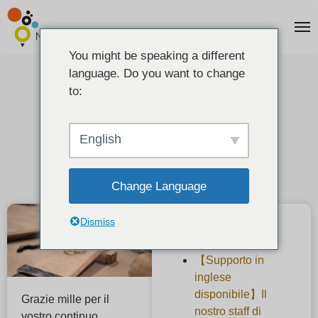
You might be speaking a different
language. Do you want to change
Notifica della modifica dei prezzi
to:
2025-12-02
English
Change Language
Dismiss
Articoli recenti
【Supporto in
inglese
disponibile】Il
Grazie mille per il
nostro staff di
vostro continuo