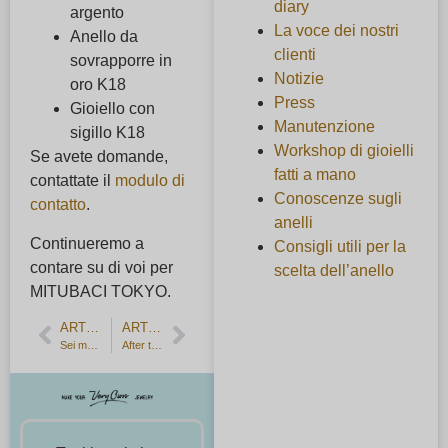
diary
argento
La voce dei nostri
Anello da
clienti
sovrapporre in
Notizie
oro K18
Press
Gioiello con
Manutenzione
sigillo K18
Workshop di gioielli
Se avete domande,
fatti a mano
contattate il
modulo di
Conoscenze sugli
contatto
.
anelli
Continueremo a
Consigli utili per la
contare su di voi per
scelta dell’anello
MITUBACI TOKYO.
ARTICOLO PRECEDENTE
ARTICOLO SUCCESSIVO
Sei mesi dopo l'ingresso in MITUBACI - ancora principiante, ma pensando al “professionista”
After the Rain Il braccialetto in argento creato per Soraru sama e il legame dei cuori che si connettono