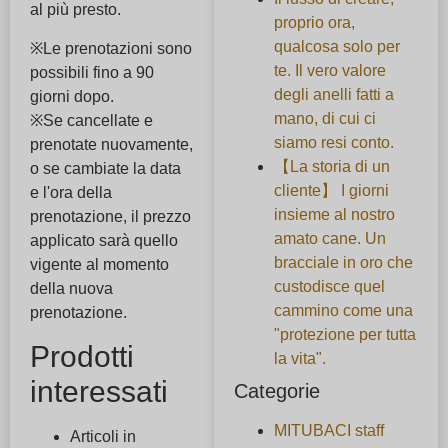
al più presto.
proprio ora,
qualcosa solo per
※Le prenotazioni sono
te. Il vero valore
possibili fino a 90
degli anelli fatti a
giorni dopo.
mano, di cui ci
※Se cancellate e
siamo resi conto.
prenotate nuovamente,
【La storia di un
o se cambiate la data
cliente】 I giorni
e l'ora della
insieme al nostro
prenotazione, il prezzo
amato cane. Un
applicato sarà quello
bracciale in oro che
vigente al momento
custodisce quel
della nuova
cammino come una
prenotazione.
"protezione per tutta
Prodotti
la vita".
interessati
Categorie
MITUBACI staff
Articoli in