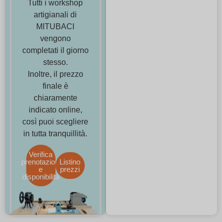
Tutti i workshop
artigianali di
MITUBACI
vengono
completati il giorno
stesso.
Inoltre, il prezzo
finale è
chiaramente
indicato online,
così puoi scegliere
in tutta tranquillità.
Verifica
prenotazioni
Listino
e
prezzi
disponibilità