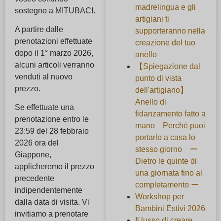
madrelingua e gli
sostegno a MITUBACI.
artigiani ti
A partire dalle
supporteranno nella
prenotazioni effettuate
creazione del tuo
dopo il 1° marzo 2026,
anello
alcuni articoli verranno
【Spiegazione dal
venduti al nuovo
punto di vista
prezzo.
dell'artigiano】
Anello di
Se effettuate una
fidanzamento fatto a
prenotazione entro le
mano Perché puoi
23:59 del 28 febbraio
portarlo a casa lo
2026 ora del
stesso giorno ー
Giappone,
Dietro le quinte di
applicheremo il prezzo
una giornata fino al
precedente
completamento ー
indipendentemente
Workshop per
dalla data di visita. Vi
Bambini Estivi 2026
invitiamo a prenotare
Il lusso di creare,