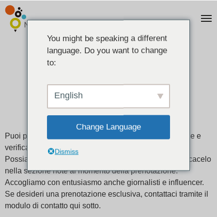
You might be speaking a different
language. Do you want to change
to:
English
Prenotazione e disponibilità
Change Language
Puoi prenotare facilmente i vari corsi fatti a mano online e
verificare la disponibilità.
Dismiss
Possiamo anche fornire stanze private, quindi comunicacelo
nella sezione note al momento della prenotazione.
Accogliamo con entusiasmo anche giornalisti e influencer.
Se desideri una prenotazione esclusiva, contattaci tramite il
modulo di contatto qui sotto.