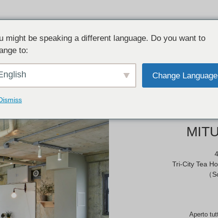
u might be speaking a different language. Do you want to
ange to:
INFORMAZIONI NEGOZIO
English
Change Language
Tokio
Dismiss
MITU
4
Tri-City Tea H
（So
Aperto tutt