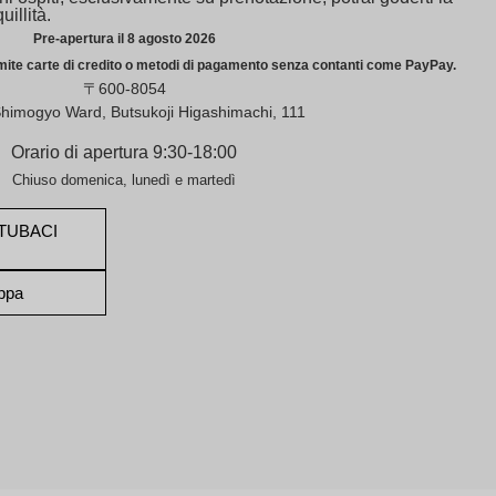
uillità.
Pre-apertura il 8 agosto 2026
amite carte di credito o metodi di pagamento senza contanti come PayPay.
〒600-8054
Shimogyo Ward, Butsukoji Higashimachi, 111
Orario di apertura 9:30-18:00
Chiuso domenica, lunedì e martedì
TUBACI
appa