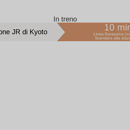
In treno
10 min
ione JR di Kyoto
Linea Karasuma (me
Scendere alla stazi