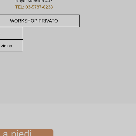
Royal Mansion 407
TEL: 03-5787-8238
WORKSHOP PRIVATO
a
 vicina
 a piedi