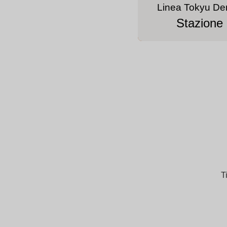
Linea Tokyu De
Stazione
T