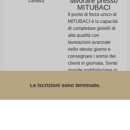
lavorare presso
carriera
MITUBACI
Il punto di forza unico di
MITUBACI è la capacità
di completare gioielli di
alta qualità con
lavorazioni avanzate
nello stesso giorno e
consegnare i sorrisi dei
clienti in giornata. Sento
grande soddisfazione in
questo. Ciò è possibile
grazie alla combinazione
Le iscrizioni sono terminate.
di attrezzature
professionali, alle alte
competenze tecniche di
ogni individuo e al
supporto del team di
staff.