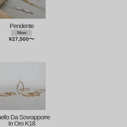
Pendente
Silver
¥27,500
〜
ello Da Sovrapporre
In Oro K18