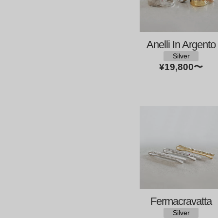
Anelli In Argento
Silver
¥19,800
〜
Fermacravatta
Silver