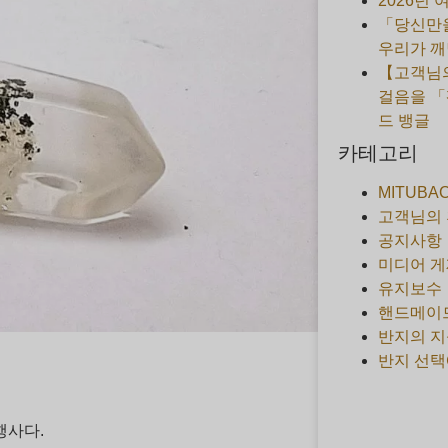
2026년
「당신만을
우리가 깨
【고객님의
걸음을 「
드 뱅글
카테고리
MITUBA
고객님의
공지사항
미디어 게
유지보수
핸드메이
반지의 지
반지 선택
행사다.