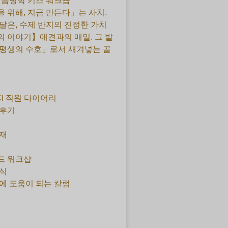
 여름방학 키즈 워크숍
 위해, 지금 만든다」는 사치.
달은, 수제 반지의 진정한 가치
 이야기】애견과의 매일. 그 발
평생의 수호」로서 새겨넣는 골
CI 직원 다이어리
 후기
재
드 워크샵
식
에 도움이 되는 칼럼