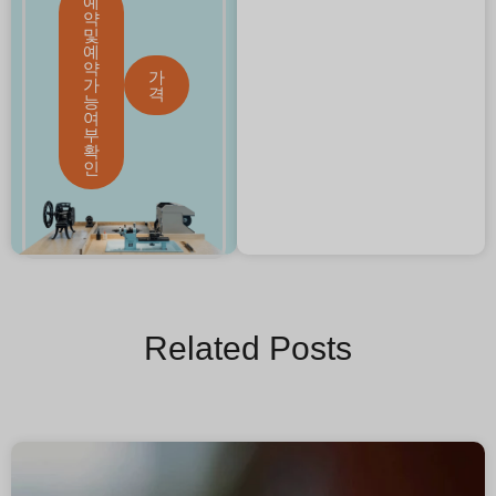
예
약
및
예
약
가
가
격
능
여
부
확
인
Related Posts