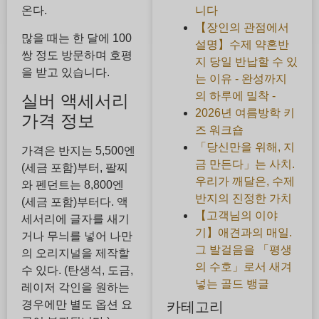
니다
온다.
【장인의 관점에서
많을 때는 한 달에 100
설명】수제 약혼반
쌍 정도 방문하며 호평
지 당일 반납할 수 있
을 받고 있습니다.
는 이유 - 완성까지
의 하루에 밀착 -
실버 액세서리
2026년 여름방학 키
가격 정보
즈 워크숍
「당신만을 위해, 지
가격은 반지는 5,500엔
금 만든다」는 사치.
(세금 포함)부터, 팔찌
우리가 깨달은, 수제
와 펜던트는 8,800엔
반지의 진정한 가치
(세금 포함)부터다. 액
【고객님의 이야
세서리에 글자를 새기
기】애견과의 매일.
거나 무늬를 넣어 나만
그 발걸음을 「평생
의 오리지널을 제작할
의 수호」로서 새겨
수 있다. (탄생석, 도금,
넣는 골드 뱅글
레이저 각인을 원하는
경우에만 별도 옵션 요
카테고리