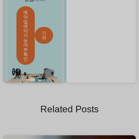
예
약
및
예
약
가
가
격
능
여
부
확
인
Related Posts