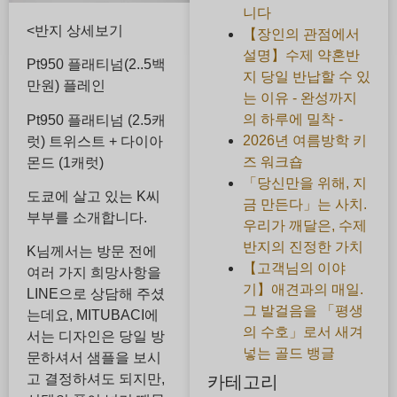
니다
<반지 상세보기
【장인의 관점에서
설명】수제 약혼반
Pt950 플래티넘(2..5백
지 당일 반납할 수 있
만원) 플레인
는 이유 - 완성까지
의 하루에 밀착 -
Pt950 플래티넘 (2.5캐
2026년 여름방학 키
럿) 트위스트 + 다이아
즈 워크숍
몬드 (1캐럿)
「당신만을 위해, 지
도쿄에 살고 있는 K씨
금 만든다」는 사치.
부부를 소개합니다.
우리가 깨달은, 수제
반지의 진정한 가치
K님께서는 방문 전에
【고객님의 이야
여러 가지 희망사항을
기】애견과의 매일.
LINE으로 상담해 주셨
그 발걸음을 「평생
는데요, MITUBACI에
의 수호」로서 새겨
서는 디자인은 당일 방
넣는 골드 뱅글
문하셔서 샘플을 보시
고 결정하셔도 되지만,
카테고리