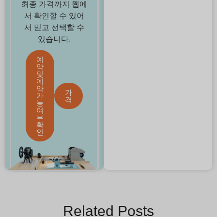
최종 가격까지 웹에
서 확인할 수 있어
서 믿고 선택할 수
있습니다.
예
약
및
예
약
가
가
격
능
여
부
확
인
Related Posts