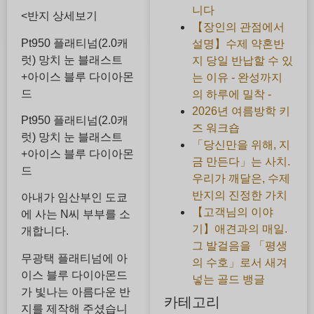
니다
<반지 상세보기
【장인의 관점에서
Pt950 플래티넘(2.0캐
설명】수제 약혼반
럿) 망치 눈 블래스트
지 당일 반납할 수 있
+아이스 블루 다이아몬
는 이유 - 완성까지
드
의 하루에 밀착 -
2026년 여름방학 키
Pt950 플래티넘(2.0캐
즈 워크숍
럿) 망치 눈 블래스트
「당신만을 위해, 지
+아이스 블루 다이아몬
금 만든다」는 사치.
드
우리가 깨달은, 수제
반지의 진정한 가치
아내가 임산부인 도쿄
【고객님의 이야
에 사는 N씨 부부를 소
기】애견과의 매일.
개합니다.
그 발걸음을 「평생
무광택 플래티넘에 아
의 수호」로서 새겨
이스 블루 다이아몬드
넣는 골드 뱅글
가 빛나는 아름다운 반
카테고리
지를 제작해 주셨습니