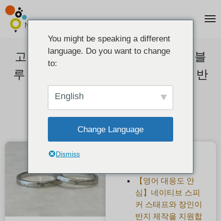
You might be speaking a different
language. Do you want to change
고객의 소리】매트 처리된 아이스 블
to:
루 다이아몬드가 반짝이는 망치 눈 반
지
English
2022-09-18
Change Language
Dismiss
최근 게시물
【영어 대응도 안
심】네이티브 스피
커 스태프와 장인이
반지 제작을 지원합