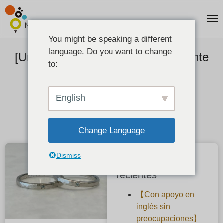
You might be speaking a different
language. Do you want to change
[Un anillo martillado con un diamante
to:
azul hielo esmerilado.
2022-09-18
English
Change Language
Dismiss
Publicaciones
recientes
【Con apoyo en
inglés sin
preocupaciones】