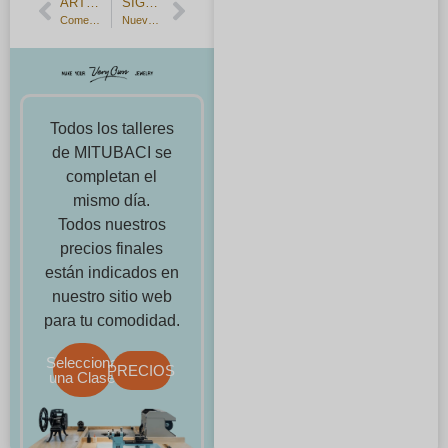
ARTÍCULO ANTERIOR
SIGUIENTE ARTÍCULO
Comentarios de los clientes] Alianzas hechas a mano con diferentes acabados, fabricadas con materiales a juego.
Nuevos productos, anillos de compromiso de rubí y zafiro
Todos los talleres
de MITUBACI se
completan el
mismo día.
Todos nuestros
precios finales
están indicados en
nuestro sitio web
para tu comodidad.
Selecciona
PRECIOS
una Clase