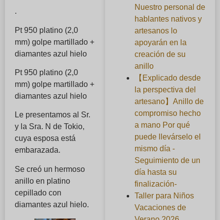
Nuestro personal de
.
hablantes nativos y
Pt 950 platino (2,0
artesanos lo
mm) golpe martillado +
apoyarán en la
diamantes azul hielo
creación de su
anillo
Pt 950 platino (2,0
【Explicado desde
mm) golpe martillado +
la perspectiva del
diamantes azul hielo
artesano】Anillo de
compromiso hecho
Le presentamos al Sr.
a mano Por qué
y la Sra. N de Tokio,
puede llevárselo el
cuya esposa está
mismo día -
embarazada.
Seguimiento de un
Se creó un hermoso
día hasta su
anillo en platino
finalización-
cepillado con
Taller para Niños
diamantes azul hielo.
Vacaciones de
Verano 2026