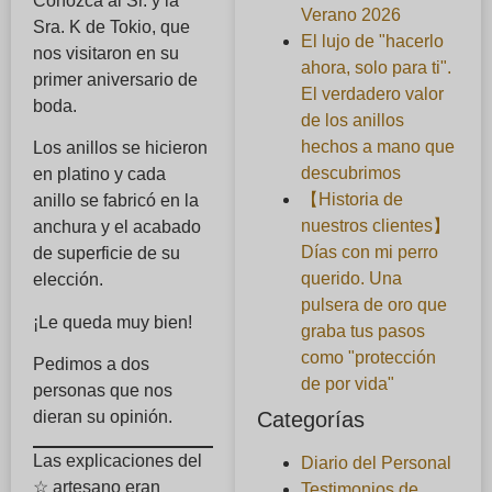
Conozca al Sr. y la
Verano 2026
Sra. K de Tokio, que
El lujo de "hacerlo
nos visitaron en su
ahora, solo para ti".
primer aniversario de
El verdadero valor
boda.
de los anillos
hechos a mano que
Los anillos se hicieron
descubrimos
en platino y cada
【Historia de
anillo se fabricó en la
nuestros clientes】
anchura y el acabado
Días con mi perro
de superficie de su
querido. Una
elección.
pulsera de oro que
¡Le queda muy bien!
graba tus pasos
como "protección
Pedimos a dos
de por vida"
personas que nos
Categorías
dieran su opinión.
Las explicaciones del
Diario del Personal
☆ artesano eran
Testimonios de