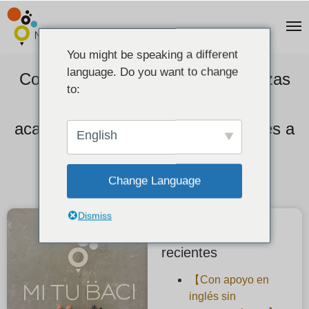
You might be speaking a different
language. Do you want to change
Comentarios de los clientes] Alianzas
to:
hechas a mano con diferentes
acabados, fabricadas con materiales a
English
juego.
Change Language
2022-09-18
Dismiss
Publicaciones
recientes
【Con apoyo en
inglés sin