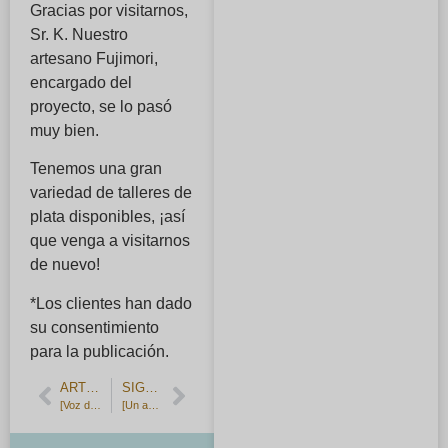
Gracias por visitarnos,
Sr. K. Nuestro
artesano Fujimori,
encargado del
proyecto, se lo pasó
muy bien.
Tenemos una gran
variedad de talleres de
plata disponibles, ¡así
que venga a visitarnos
de nuevo!
*Los clientes han dado
su consentimiento
para la publicación.
ARTÍCULO ANTERIOR
SIGUIENTE ARTÍCULO
[Voz del cliente] Alianzas esmeriladas torneadas a mano.
[Un anillo martillado con un diamante azul hielo esmerilado.