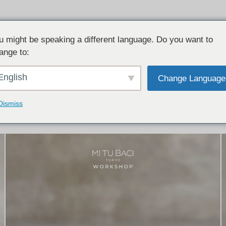
u might be speaking a different language. Do you want to
ange to:
イテム:
結婚指輪・ペアリング
English
Change Language
結婚指輪とペアリングのデザイン集
下記コースで手作りされた作品をご紹介します
Dismiss
手作り結婚指輪コース
手作りペアリングコース