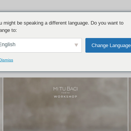
u might be speaking a different language. Do you want to
ange to:
イテム:
結婚指輪・ペアリング
English
Change Language
結婚指輪とペアリングのデザイン集
下記コースで手作りされた作品をご紹介します
Dismiss
手作り結婚指輪コース
手作りペアリングコース