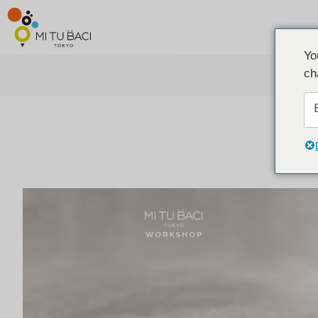
Yo
ch
ア