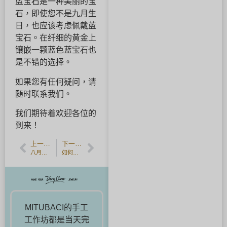
蓝宝石是一种美丽的宝
石，即使您不是九月生
日，也应该考虑佩戴蓝
宝石。在纤细的黄金上
镶嵌一颗蓝色蓝宝石也
是不错的选择。
如果您有任何疑问，请
随时联系我们。
我们期待着欢迎各位的
到来！
上一篇文章
下一篇文章
八月诞生石 - 橄榄石
如何长久保存并小心使用手工婚戒｜担心变质的人可以放心选择。
MITUBACI的手工
工作坊都是当天完