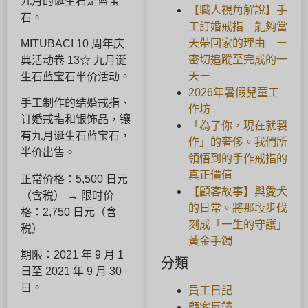
九月的诞生石是蓝宝
【職人視角解說】手
石。
工訂婚戒指 能夠當
天帶回家的理由 ー
MITUBACI 10 周年庆
密切追蹤至完成的一
典活动卷 13☆ 九月诞
天ー
生石蓝宝石半价活动。
2026年暑假兒童工
手工制作的结婚戒指、
作坊
订婚戒指和银饰品，镶
「為了你，現在就製
有九月诞生石蓝宝石，
作」的奢侈。我們所
半价出售。
領悟到的手作戒指的
真正價值
正常价格：5,500 日元
【顧客故事】與愛犬
（含税） → 限时价
的日常。將那段步伐
格：2,750 日元（含
刻成「一生的守護」
税）
黃金手鐲
期限：2021 年 9 月 1
分類
日至 2021 年 9 月 30
日。
員工日記
顧客反饋