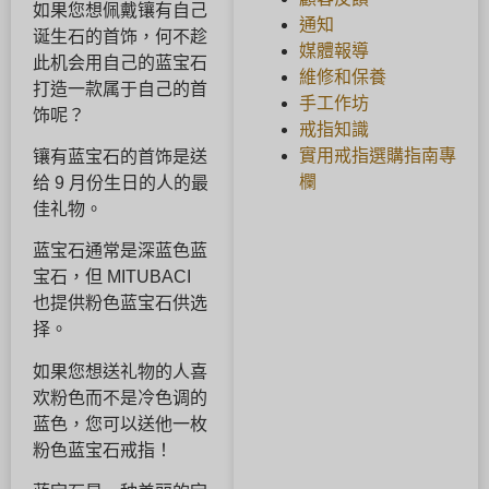
如果您想佩戴镶有自己
通知
诞生石的首饰，何不趁
媒體報導
此机会用自己的蓝宝石
維修和保養
打造一款属于自己的首
手工作坊
饰呢？
戒指知識
實用戒指選購指南專
镶有蓝宝石的首饰是送
欄
给 9 月份生日的人的最
佳礼物。
蓝宝石通常是深蓝色蓝
宝石，但 MITUBACI
也提供粉色蓝宝石供选
择。
如果您想送礼物的人喜
欢粉色而不是冷色调的
蓝色，您可以送他一枚
粉色蓝宝石戒指！