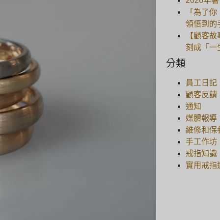
2026年
「為了你
領悟到的
【顧客故
刻成「一
分類
員工日記
顧客反饋
通知
媒體報導
維修和保
手工作坊
戒指知識
實用戒指