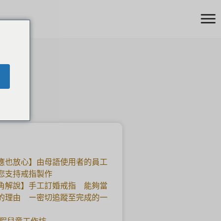
應也放心】由母語使用者的員工
您支持戒指製作
角解說】手工訂婚戒指 能夠當
的理由 ー密切追蹤至完成的一