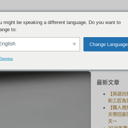
u might be speaking a different language. Do you want to
ange to:
戒指材质（贵金属
English
Change Language
2021-05-27
Dismiss
最新文章
【英語対
和工匠為
【職人視
天帶回家
天ー