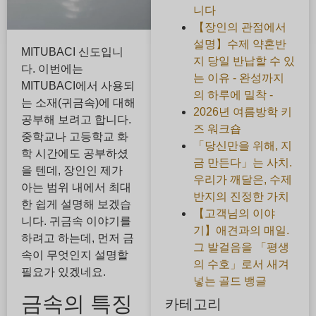
니다
【장인의 관점에서
설명】수제 약혼반
MITUBACI 신도입니
지 당일 반납할 수 있
다. 이번에는
는 이유 - 완성까지
MITUBACI에서 사용되
의 하루에 밀착 -
는 소재(귀금속)에 대해
2026년 여름방학 키
공부해 보려고 합니다.
즈 워크숍
중학교나 고등학교 화
「당신만을 위해, 지
학 시간에도 공부하셨
금 만든다」는 사치.
을 텐데, 장인인 제가
우리가 깨달은, 수제
아는 범위 내에서 최대
반지의 진정한 가치
한 쉽게 설명해 보겠습
【고객님의 이야
니다. 귀금속 이야기를
기】애견과의 매일.
하려고 하는데, 먼저 금
그 발걸음을 「평생
속이 무엇인지 설명할
의 수호」로서 새겨
필요가 있겠네요.
넣는 골드 뱅글
금속의 특징
카테고리