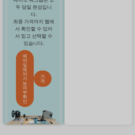
두 당일 완성입니
다.
최종 가격까지 웹에
서 확인할 수 있어
서 믿고 선택할 수
있습니다.
예
약
및
예
약
가
가
격
능
여
부
확
인