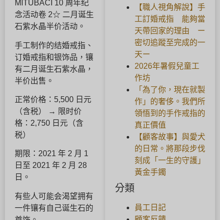
MITUBACI 10 周年纪
【職人視角解說】手
念活动卷 2☆ 二月诞生
工訂婚戒指 能夠當
石紫水晶半价活动。
天帶回家的理由 ー
密切追蹤至完成的一
手工制作的结婚戒指、
天ー
订婚戒指和银饰品，镶
2026年暑假兒童工
有二月诞生石紫水晶，
作坊
半价出售。
「為了你，現在就製
正常价格：5,500 日元
作」的奢侈。我們所
（含税） → 限时价
領悟到的手作戒指的
格：2,750 日元（含
真正價值
税）
【顧客故事】與愛犬
的日常。將那段步伐
期限：2021 年 2 月 1
刻成「一生的守護」
日至 2021 年 2 月 28
黃金手鐲
日。
分類
有些人可能会渴望拥有
員工日記
一件镶有自己诞生石的
顧客反饋
首饰。