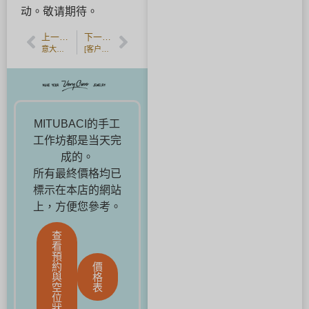
动。敬请期待。
上一篇文章
下一篇文章
意大利小型接吻巧克力 "BACI "推出情人节活动。
[客户反馈]镶有闪亮冰蓝色钻石的锤纹对戒。
MITUBACI的手工
工作坊都是当天完
成的。
所有最終價格均已
標示在本店的網站
上，方便您參考。
查
看
預
約
價
與
格
空
表
位
狀