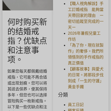
【職人視角解說】手
工訂婚戒指 能夠當
天帶回家的理由 ー
何时购买新
密切追蹤至完成的一
天ー
的结婚戒
2026年暑假兒童工
指？优缺点
作坊
「為了你，現在就製
和注意事
作」的奢侈。我們所
領悟到的手作戒指的
项。
真正價值
【顧客故事】與愛犬
如果您每天都佩戴结婚
的日常。將那段步伐
戒指，它可能不再合适
刻成「一生的守護」
或出现划痕。您可以将
黃金手鐲
其送去保养，使其保持
分類
多年，但您也可以选择
冒险购买一枚新戒指。
員工日記
以下是一些优缺点和注
顧客反饋