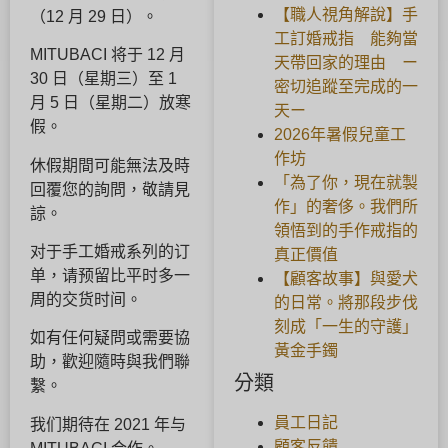
【職人視角解說】手
（12 月 29 日）。
工訂婚戒指 能夠當
MITUBACI 将于 12 月
天帶回家的理由 ー
30 日（星期三）至 1
密切追蹤至完成的一
月 5 日（星期二）放寒
天ー
假。
2026年暑假兒童工
作坊
休假期間可能無法及時
「為了你，現在就製
回覆您的詢問，敬請見
作」的奢侈。我們所
諒。
領悟到的手作戒指的
对于手工婚戒系列的订
真正價值
单，请预留比平时多一
【顧客故事】與愛犬
周的交货时间。
的日常。將那段步伐
刻成「一生的守護」
如有任何疑問或需要協
黃金手鐲
助，歡迎隨時與我們聯
分類
繫。
員工日記
我们期待在 2021 年与
顧客反饋