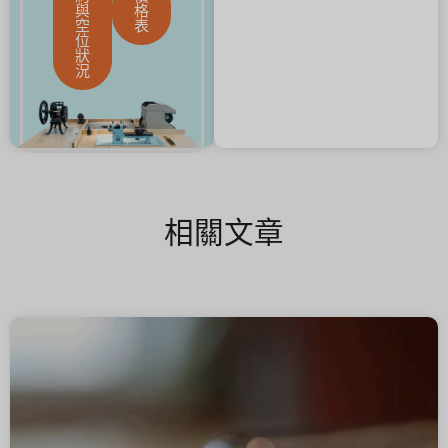
與
格
空
表
位
狀
況
相關文章