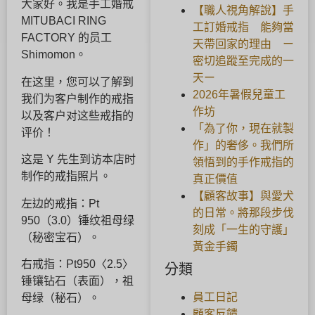
大家好。我是手工婚戒
【職人視角解說】手
MITUBACI RING
工訂婚戒指 能夠當
FACTORY 的员工
天帶回家的理由 ー
Shimomon。
密切追蹤至完成的一
天ー
在这里，您可以了解到
2026年暑假兒童工
我们为客户制作的戒指
作坊
以及客户对这些戒指的
「為了你，現在就製
评价！
作」的奢侈。我們所
这是 Y 先生到访本店时
領悟到的手作戒指的
制作的戒指照片。
真正價值
【顧客故事】與愛犬
左边的戒指：Pt
的日常。將那段步伐
950（3.0）锤纹祖母绿
刻成「一生的守護」
（秘密宝石）。
黃金手鐲
右戒指：Pt950〈2.5〉
分類
锤镶钻石（表面），祖
員工日記
母绿（秘石）。
顧客反饋