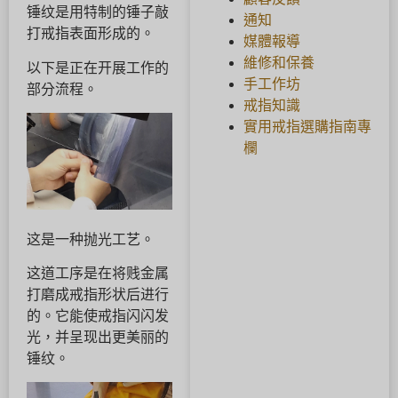
锤纹是用特制的锤子敲
通知
打戒指表面形成的。
媒體報導
維修和保養
以下是正在开展工作的
手工作坊
部分流程。
戒指知識
實用戒指選購指南專
欄
这是一种抛光工艺。
这道工序是在将贱金属
打磨成戒指形状后进行
的。它能使戒指闪闪发
光，并呈现出更美丽的
锤纹。