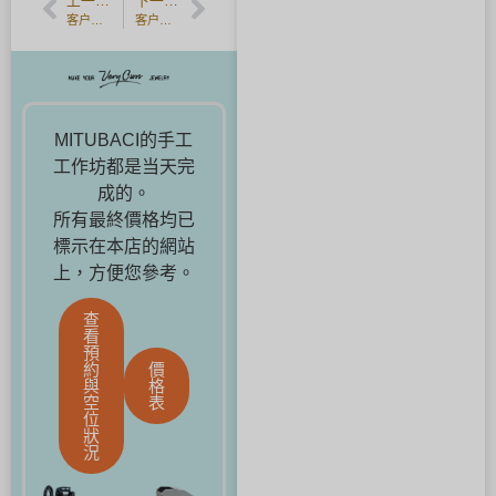
上一篇文章
下一篇文章
客户反馈] K18 香槟金手工订婚戒指。
客户反馈] 香槟金手工婚戒。
MITUBACI的手工
工作坊都是当天完
成的。
所有最終價格均已
標示在本店的網站
上，方便您參考。
查
看
預
約
價
與
格
空
表
位
狀
況