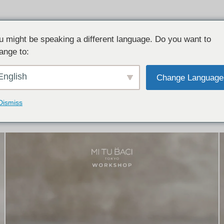
u might be speaking a different language. Do you want to
ange to:
イテム:
結婚指輪・ペアリング
English
Change Language
結婚指輪とペアリングのデザイン集
下記コースで手作りされた作品をご紹介します
Dismiss
手作り結婚指輪コース
手作りペアリングコース