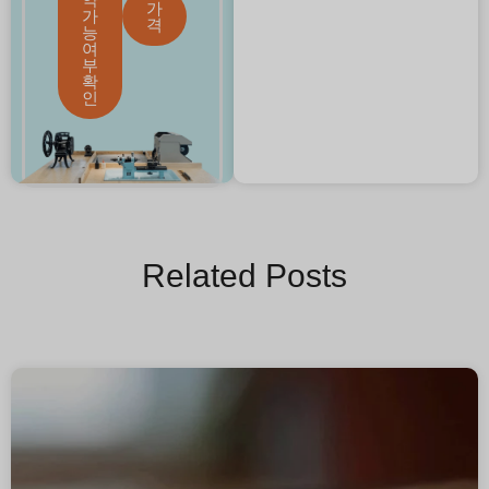
가
가
격
능
여
부
확
인
Related Posts