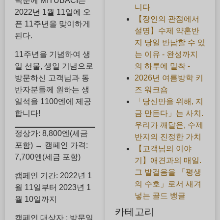
덕분에 MITUBACI는
니다
2022년 1월 11일에 오
【장인의 관점에서
픈 11주년을 맞이하게
설명】수제 약혼반
된다.
지 당일 반납할 수 있
는 이유 - 완성까지
11주년을 기념하여 생
의 하루에 밀착 -
일 선물, 생일 기념으로
2026년 여름방학 키
방문하신 고객님과 동
즈 워크숍
반자분들께 원하는 생
「당신만을 위해, 지
일석을 1100엔에 제공
금 만든다」는 사치.
합니다!
우리가 깨달은, 수제
정상가: 8,800엔(세금
반지의 진정한 가치
포함) → 캠페인 가격:
【고객님의 이야
7,700엔(세금 포함)
기】애견과의 매일.
그 발걸음을 「평생
캠페인 기간: 2022년 1
의 수호」로서 새겨
월 11일부터 2023년 1
넣는 골드 뱅글
월 10일까지
카테고리
캠페인 대상자 : 방문일