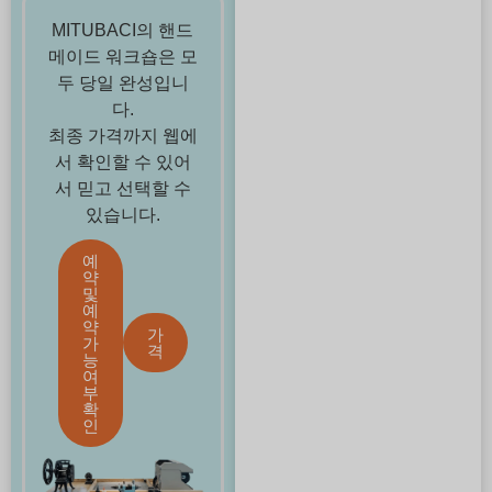
MITUBACI의 핸드
메이드 워크숍은 모
두 당일 완성입니
다.
최종 가격까지 웹에
서 확인할 수 있어
서 믿고 선택할 수
있습니다.
예
약
및
예
약
가
가
격
능
여
부
확
인