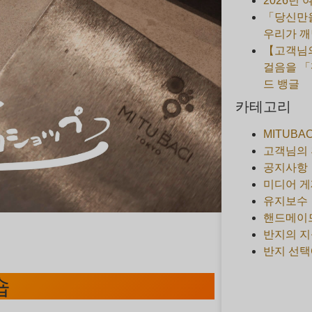
2026년
「당신만을
우리가 깨
【고객님의
걸음을 「
드 뱅글
카테고리
MITUBA
고객님의
공지사항
미디어 게
유지보수
핸드메이
반지의 지
반지 선택
숍