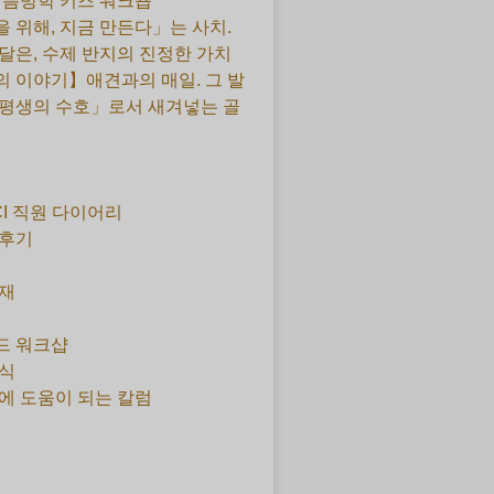
 여름방학 키즈 워크숍
 위해, 지금 만든다」는 사치.
달은, 수제 반지의 진정한 가치
 이야기】애견과의 매일. 그 발
평생의 수호」로서 새겨넣는 골
CI 직원 다이어리
 후기
재
드 워크샵
식
에 도움이 되는 칼럼