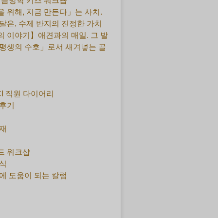
 여름방학 키즈 워크숍
 위해, 지금 만든다」는 사치.
달은, 수제 반지의 진정한 가치
 이야기】애견과의 매일. 그 발
평생의 수호」로서 새겨넣는 골
CI 직원 다이어리
 후기
재
드 워크샵
식
에 도움이 되는 칼럼