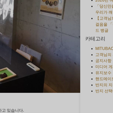
2026년
「당신만을
우리가 깨
【고객님의
걸음을 「
드 뱅글
카테고리
MITUBA
고객님의
공지사항
미디어 게
유지보수
핸드메이
반지의 지
반지 선택
하고 있습니다.