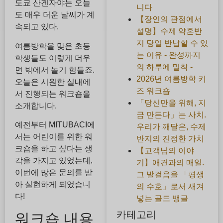
도쿄 산겐자야는 오늘
니다
도 매우 더운 날씨가 계
【장인의 관점에서
속되고 있다.
설명】수제 약혼반
지 당일 반납할 수 있
여름방학을 맞은 초등
는 이유 - 완성까지
학생들도 이렇게 더우
의 하루에 밀착 -
면 밖에서 놀기 힘들죠.
2026년 여름방학 키
오늘은 시원한 실내에
즈 워크숍
서 진행되는 워크숍을
「당신만을 위해, 지
소개합니다.
금 만든다」는 사치.
예전부터 MITUBACI에
우리가 깨달은, 수제
서는 어린이를 위한 워
반지의 진정한 가치
크숍을 하고 싶다는 생
【고객님의 이야
각을 가지고 있었는데,
기】애견과의 매일.
이번에 많은 문의를 받
그 발걸음을 「평생
아 실현하게 되었습니
의 수호」로서 새겨
다!
넣는 골드 뱅글
카테고리
워크숍 내용