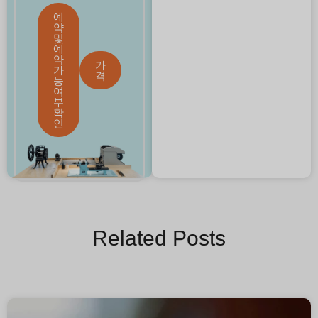
예
약
및
예
약
가
가
격
능
여
부
확
인
Related Posts