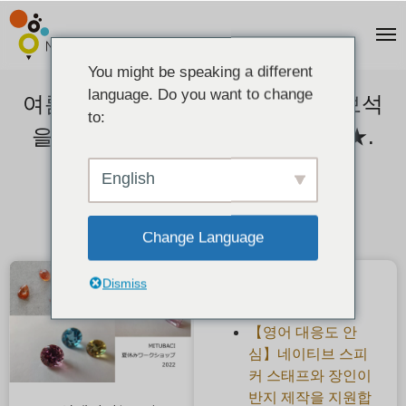
You might be speaking a different
language. Do you want to change
여름방학・어린이 워크샵】진짜 보석
to:
을 관찰하자! 천연석 기념품 증정★.
2022-08-10
English
Change Language
Dismiss
최근 게시물
【영어 대응도 안
심】네이티브 스피
커 스태프와 장인이
반지 제작을 지원합