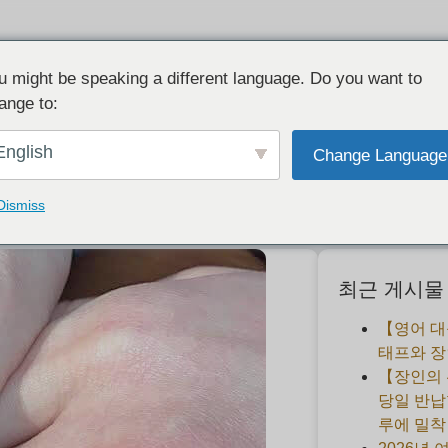
u might be speaking a different language. Do you want to
ange to:
고객의 소리] 옐로우 골드 결혼 반지
English
Change Language
2019-06-22
Dismiss
최근 게시물
【영어 대
태프와 장
【장인의
당일 반납
루에 밀착 