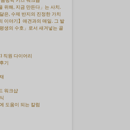
 여름방학 키즈 워크숍
 위해, 지금 만든다」는 사치.
달은, 수제 반지의 진정한 가치
 이야기】애견과의 매일. 그 발
평생의 수호」로서 새겨넣는 골
CI 직원 다이어리
 후기
재
드 워크샵
식
에 도움이 되는 칼럼