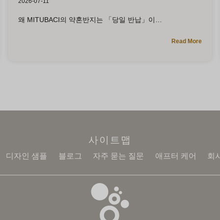
2026-07-11
왜 MITUBACI의 약혼반지는 「당일 반납」이
Read More
사이트맵
디자인 샘플
블로그
자주 묻는 질문
애프터 케어
회