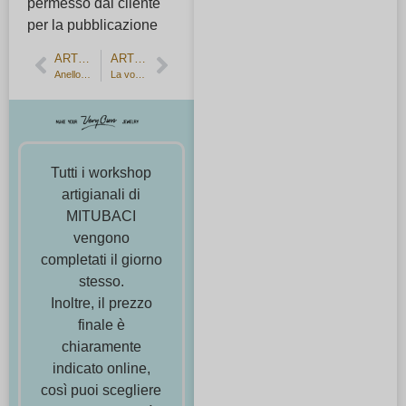
permesso dal cliente
per la pubblicazione
ARTICOLO PRECEDENTE
ARTICOLO SUCCESSIVO
Anello di fidanzamento per coppie di donne
La voce dei nostri clienti: Anello di fidanzamento e fedi nuziali realizzati in un solo giorno
Tutti i workshop
artigianali di
MITUBACI
vengono
completati il giorno
stesso.
Inoltre, il prezzo
finale è
chiaramente
indicato online,
così puoi scegliere