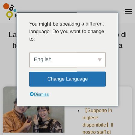
You might be speaking a different
language. Do you want to change
La voce dei nostri clienti: Un anello di
to:
fidanzamento in platino perfetto da
indossare ogni giorno
English
2023-06-18
Change Language
Dismiss
Articoli recenti
【Supporto in
inglese
disponibile】Il
nostro staff di