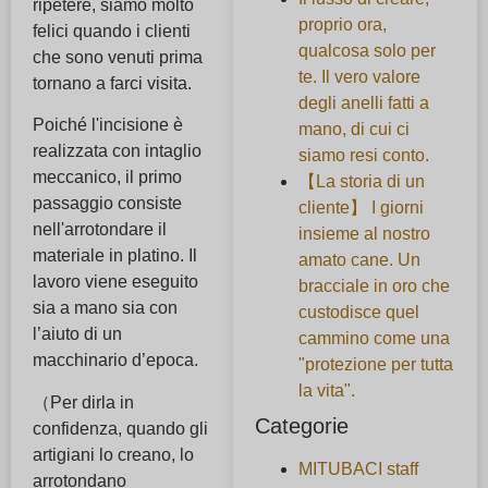
ripetere, siamo molto
proprio ora,
felici quando i clienti
qualcosa solo per
che sono venuti prima
te. Il vero valore
tornano a farci visita.
degli anelli fatti a
Poiché l'incisione è
mano, di cui ci
realizzata con intaglio
siamo resi conto.
meccanico, il primo
【La storia di un
passaggio consiste
cliente】 I giorni
nell'arrotondare il
insieme al nostro
materiale in platino. Il
amato cane. Un
lavoro viene eseguito
bracciale in oro che
sia a mano sia con
custodisce quel
l’aiuto di un
cammino come una
macchinario d’epoca.
"protezione per tutta
la vita".
（Per dirla in
Categorie
confidenza, quando gli
artigiani lo creano, lo
MITUBACI staff
arrotondano