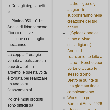
madrelingua e gli
＜Dettagli degli anelli
artigiani ti
＞
supporteranno nella
・Platino 950 0,1ct
creazione del tuo
Anello di fidanzamento
anello
Fiocco di neve +
【Spiegazione dal
Incisione con intaglio
punto di vista
meccanico
dell'artigiano】
Anello di
La coppia T era già
fidanzamento fatto a
venuta a realizzare un
mano Perché puoi
paio di anelli in
portarlo a casa lo
argento, e questa volta
stesso giorno ー
è tornata per realizzare
Dietro le quinte di
un anello di
una giornata fino al
fidanzamento!
completamento ー
Workshop per
Poiché molti prodotti
Bambini Estivi 2026
sono difficili da
Il lusso di creare,