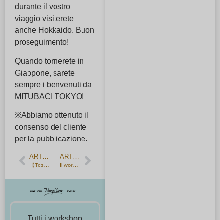
durante il vostro
viaggio visiterete
anche Hokkaido. Buon
proseguimento!
Quando tornerete in
Giappone, sarete
sempre i benvenuti da
MITUBACI TOKYO!
※Abbiamo ottenuto il
consenso del cliente
per la pubblicazione.
ARTICOLO PRECEDENTE
ARTICOLO SUCCESSIVO
【Testimonianza del cliente】 Anelli di matrimonio fatti a mano creati in cooperazione da due persone
Il workshop di MITUBACI è ora disponibile come premio di ritorno per il Furusato Nozei（donazioni di tassa locale）
Tutti i workshop