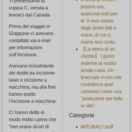
Ti presentiamo la
proprio ora,
coppia C, venuta a
qualcosa solo per
trovarci dal Canada.
te. Il vero valore
Prima del viaggio in
degli anelli fatti a
Giappone ci avevano
mano, di cui ci
contattato via e-mail
siamo resi conto.
per informazioni
【La storia di un
sull’incisione.
cliente】 I giorni
insieme al nostro
Avevano inizialmente
amato cane. Un
dei dubbi tra incisione
bracciale in oro che
laser e incisione a
custodisce quel
macchina, ma alla fine
cammino come una
hanno scelto
"protezione per tutta
l’incisione a macchina.
la vita".
Ci hanno detto in
Categorie
modo molto carino che
“non erano sicuri di
MITUBACI staff