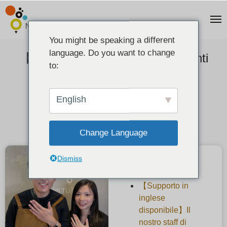
You might be speaking a different
language. Do you want to change
【La voce dei nostri clienti】 Clienti
to:
dal Canada
2022-12-12
English
Change Language
Dismiss
Articoli recenti
【Supporto in
inglese
disponibile】Il
nostro staff di