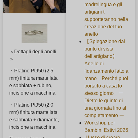
madrelingua e gli
artigiani ti
supporteranno nella
creazione del tuo
anello
【Spiegazione dal
punto di vista
＜Dettagli degli anelli
dell'artigiano】
＞
Anello di
・Platino Pt950 (2,5
fidanzamento fatto a
mm) finitura martellata
mano Perché puoi
e sabbiata + rubino,
portarlo a casa lo
incisione a macchina
stesso giorno ー
Dietro le quinte di
・Platino Pt950 (2,0
una giornata fino al
mm) finitura martellata
completamento ー
e sabbiata + diamante,
Workshop per
incisione a macchina
Bambini Estivi 2026
Il lusso di creare,