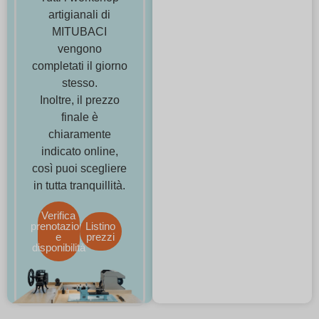
artigianali di
MITUBACI
vengono
completati il giorno
stesso.
Inoltre, il prezzo
finale è
chiaramente
indicato online,
così puoi scegliere
in tutta tranquillità.
Verifica
prenotazioni
Listino
e
prezzi
disponibilità