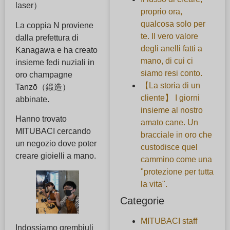
laser）
proprio ora,
qualcosa solo per
La coppia N proviene
te. Il vero valore
dalla prefettura di
degli anelli fatti a
Kanagawa e ha creato
mano, di cui ci
insieme fedi nuziali in
siamo resi conto.
oro champagne
【La storia di un
Tanzō（鍛造）
cliente】 I giorni
abbinate.
insieme al nostro
Hanno trovato
amato cane. Un
MITUBACI cercando
bracciale in oro che
un negozio dove poter
custodisce quel
creare gioielli a mano.
cammino come una
"protezione per tutta
la vita".
Categorie
MITUBACI staff
Indossiamo grembiuli