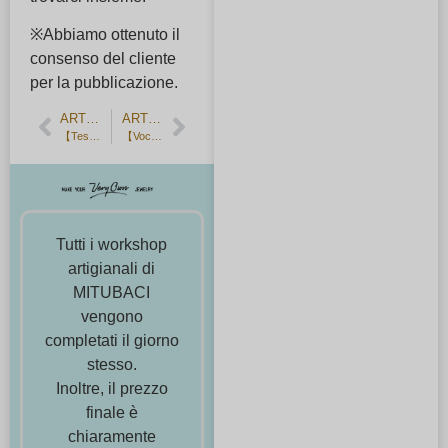
※Abbiamo ottenuto il
consenso del cliente
per la pubblicazione.
ARTICOLO PRECEDENTE
ARTICOLO SUCCESSIVO
【Testimonianza cliente】Fede nuziale in oro giallo opaco fatta a mano
【Voce del cliente】Anello di fidanzamento fatto a mano con fiocco di neve
Tutti i workshop
artigianali di
MITUBACI
vengono
completati il giorno
stesso.
Inoltre, il prezzo
finale è
chiaramente