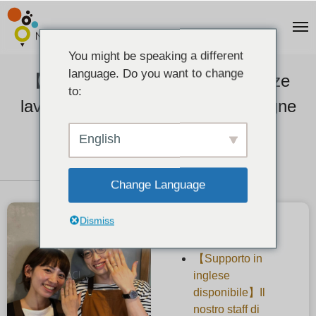
You might be speaking a different
language. Do you want to change
【Voce del cliente】Anello di nozze
to:
lavorato a martello in oro champagne
2022-09-03
English
Change Language
Dismiss
Articoli recenti
【Supporto in
inglese
disponibile】Il
nostro staff di