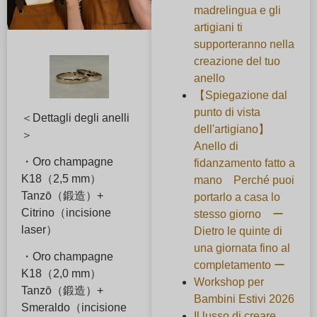
madrelingua e gli
artigiani ti
supporteranno nella
creazione del tuo
anello
【Spiegazione dal
punto di vista
＜Dettagli degli anelli
dell'artigiano】
＞
Anello di
・Oro champagne
fidanzamento fatto a
K18（2,5 mm）
mano Perché puoi
Tanzō（鍛造）+
portarlo a casa lo
Citrino（incisione
stesso giorno ー
laser）
Dietro le quinte di
una giornata fino al
・Oro champagne
completamento ー
K18（2,0 mm）
Workshop per
Tanzō（鍛造）+
Bambini Estivi 2026
Smeraldo（incisione
Il lusso di creare,