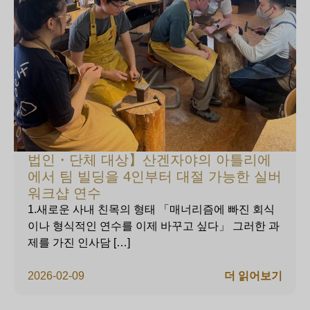
법인・단체 대상】산겐자야의 아틀리에
에서 팀 빌딩을 4인부터 대절 가능한 실버
워크샵 연수
1.새로운 사내 친목의 형태 「매너리즘에 빠진 회식
이나 형식적인 연수를 이제 바꾸고 싶다」 그러한 과
제를 가진 인사담 […]
2026-02-09
더 읽어보기