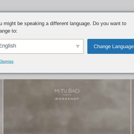
u might be speaking a different language. Do you want to
ange to:
イテム:
結婚指輪・ペアリング
English
Change Language
結婚指輪とペアリングのデザイン集
下記コースで手作りされた作品をご紹介します
Dismiss
手作り結婚指輪コース
手作りペアリングコース