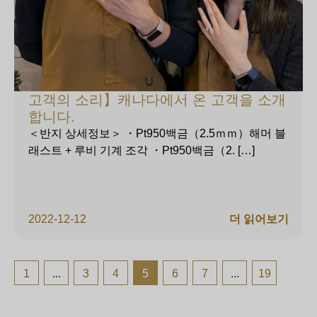
고객의 소리】캐나다에서 온 고객을 소개
합니다.
＜반지 상세정보＞ ・Pt950백금（2.5ｍｍ）해머 블
래스트 + 루비 기계 조각 ・Pt950백금（2. […]
2022-12-12
더 읽어보기
1
...
3
4
5
6
7
...
19