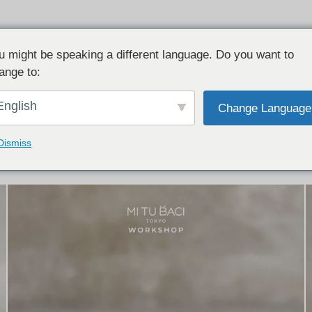
u might be speaking a different language. Do you want to
ange to:
イテム:
結婚指輪・ペアリング
English
Change Language
結婚指輪とペアリングのデザイン集
下記コースで手作りされた作品をご紹介します
Dismiss
手作り結婚指輪コース
手作りペアリングコース