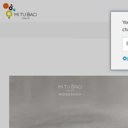
Yo
ch
ア