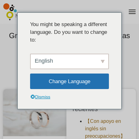
You might be speaking a different
language. Do you want to change
Grabado recomendado para alianzas
to:
2021-02-03
English
Change Language
Dismiss
Publicaciones
recientes
【Con apoyo en
inglés sin
preocupaciones】