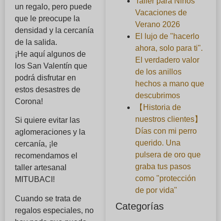
Taller para Niños
un regalo, pero puede
Vacaciones de
que le preocupe la
Verano 2026
densidad y la cercanía
El lujo de "hacerlo
de la salida.
ahora, solo para ti".
¡He aquí algunos de
El verdadero valor
los San Valentín que
de los anillos
podrá disfrutar en
hechos a mano que
estos desastres de
descubrimos
Corona!
【Historia de
nuestros clientes】
Si quiere evitar las
Días con mi perro
aglomeraciones y la
querido. Una
cercanía, ¡le
pulsera de oro que
recomendamos el
graba tus pasos
taller artesanal
como "protección
MITUBACI!
de por vida"
Cuando se trata de
Categorías
regalos especiales, no