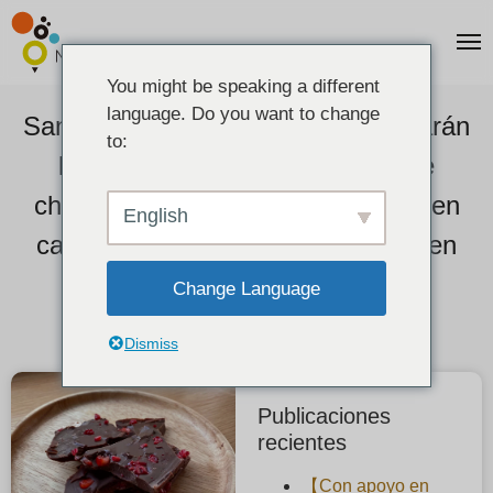
You might be speaking a different
language. Do you want to change
San Valentín: joyas caseras que harán
to:
las delicias y recetas caseras de
chocolate fresco ¡fáciles de hacer en
English
casa! ¡Los veganos también pueden
comer con usted!
Change Language
2021-02-03
Dismiss
Publicaciones
recientes
【Con apoyo en