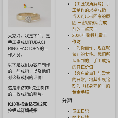
【工匠视角解说】手
工制作的求婚戒指
当天可以带回家的原
因 ー密切跟踪完成
前的一整天ー
2026年暑假儿童工
大家好。我是下门，是
作坊
手工婚戒MITUBACI
「为你而作，现在就
RING FACTORY的工
做」的奢侈。我们所
作人员。
认识到的，手工戒指
以下是我们为客户制作
的真正价值
的一些戒指，以及他们
【客户故事】与爱犬
对这些戒指的评价!
的日常。将其步履铭
刻为「终身守护」的
这是来访的K先生制作
黄金手镯
的一枚戒指的照片。
分類
K18香槟金钻石0.2克
拉锤式订婚戒指
员工日记
顾客反馈