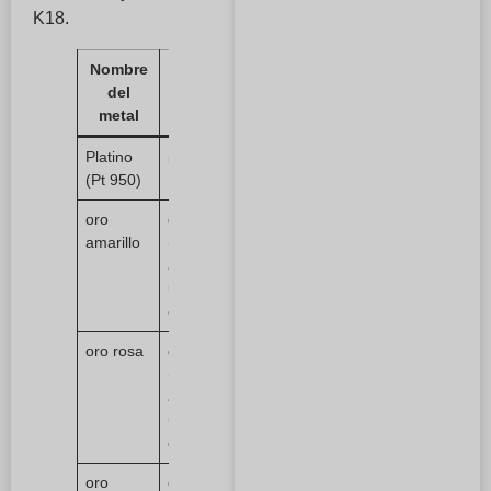
K18.
Nombre
Tipo de
Dividendo1
Split2
Split3
del
metal
metal
principal
Platino
platino
cobre
paladio
(Pt 950)
(Pd)
oro
dinero
plata
cobre
amarillo
(escrito
antes de
una
cantidad)
oro rosa
dinero
plata
cobre
(escrito
antes de
una
cantidad)
oro
dinero
plata
cobre
paladio