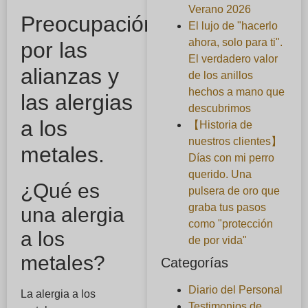
Verano 2026
Preocupación
El lujo de "hacerlo
ahora, solo para ti".
por las
El verdadero valor
alianzas y
de los anillos
hechos a mano que
las alergias
descubrimos
a los
【Historia de
nuestros clientes】
metales.
Días con mi perro
querido. Una
¿Qué es
pulsera de oro que
graba tus pasos
una alergia
como "protección
a los
de por vida"
metales?
Categorías
Diario del Personal
La alergia a los
Testimonios de