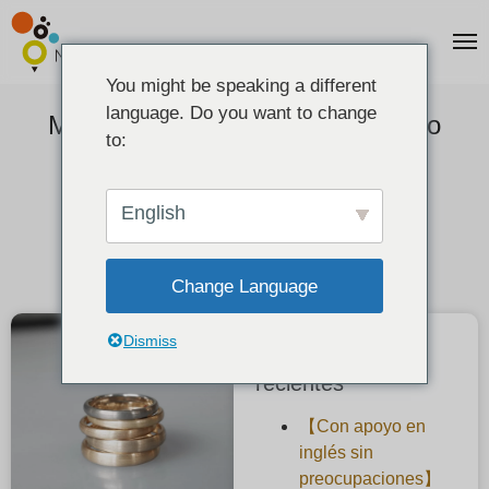
You might be speaking a different
language. Do you want to change
Material (metal precioso) del anillo
to:
2021-05-27
English
Change Language
Dismiss
Publicaciones
recientes
【Con apoyo en
inglés sin
preocupaciones】