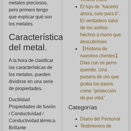
metales preciosos,
El lujo de "hacerlo
pero primero tengo
ahora, solo para ti".
que explicar qué son
El verdadero valor
los metales.
de los anillos
Características
hechos a mano que
descubrimos
del metal.
【Historia de
nuestros clientes】
A la hora de clasificar
Días con mi perro
las características de
querido. Una
los metales, pueden
pulsera de oro que
dividirse en una serie
graba tus pasos
de propiedades.
como "protección
de por vida"
Ductilidad
Categorías
Propiedades de fusión
/ Conductividad /
Diario del Personal
Conductividad térmica
Testimonios de
Brillante