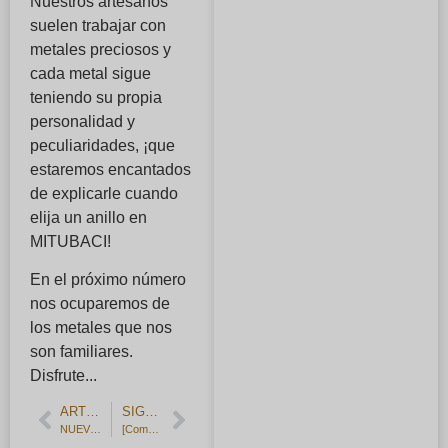
Nuestros artesanos
suelen trabajar con
metales preciosos y
cada metal sigue
teniendo su propia
personalidad y
peculiaridades, ¡que
estaremos encantados
de explicarle cuando
elija un anillo en
MITUBACI!
En el próximo número
nos ocuparemos de
los metales que nos
son familiares.
Disfrute...
ARTÍCULO ANTERIOR
SIGUIENTE ARTÍCULO
NUEVO artículo de taller: alfileres de corbata.
[Comentarios de los clientes] Sencillas alianzas de platino lisas.