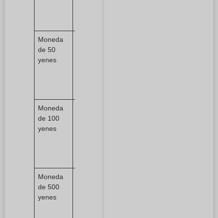
3% de
zinc, 1-2%
de estaño
Moneda
(Cobre
de 50
blanco)
yenes
75% de
cobre,
25% de
níquel
Moneda
(Cobre
de 100
blanco)
yenes
75% de
cobre,
25% de
níquel
Moneda
(Latón
de 500
niquelado)
yenes
72% de
cobre,
20% de