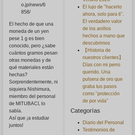
o.jp/news/6
El lujo de "hacerlo
858/
ahora, solo para ti".
El verdadero valor
El hecho de que una
de los anillos
moneda de un yen
hechos a mano que
pese 1 g es bien
descubrimos
conocido, pero ¿sabe
【Historia de
cuántos gramos pesan
nuestros clientes】
otras monedas y de
Días con mi perro
qué materiales están
querido. Una
hechas?
pulsera de oro que
Sorprendentemente, ni
graba tus pasos
siquiera Nishimura,
como "protección
miembro del personal
de por vida"
de MITUBACI, lo
Categorías
sabía.
Así que ¡a estudiar
Diario del Personal
juntos!
Testimonios de