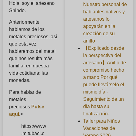
Hola, soy el artesano
Nuestro personal de
Shindo.
hablantes nativos y
artesanos lo
Anteriormente
apoyarán en la
hablamos de los
creación de su
metales preciosos, así
anillo
que esta vez
【Explicado desde
hablaremos del metal
la perspectiva del
que nos resulta más
artesano】Anillo de
familiar en nuestra
compromiso hecho
vida cotidiana: las
a mano Por qué
monedas.
puede llevárselo el
mismo día -
Para hablar de
Seguimiento de un
metales
día hasta su
preciosos.
Pulse
finalización-
aquí.
>
Taller para Niños
https://www
Vacaciones de
.mitubaci.c
Verano 2026