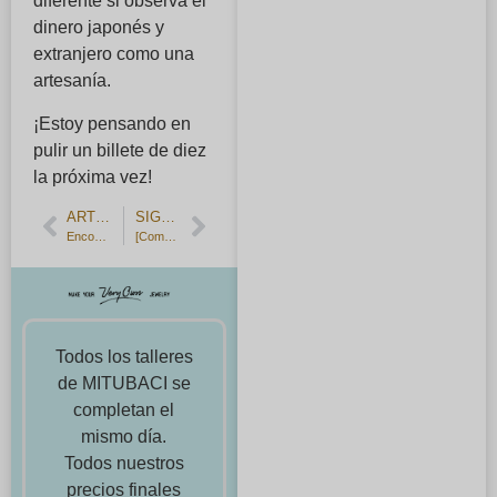
diferente si observa el
dinero japonés y
extranjero como una
artesanía.
¡Estoy pensando en
pulir un billete de diez
la próxima vez!
ARTÍCULO ANTERIOR
SIGUIENTE ARTÍCULO
Encontrar un anillo que se adapte a usted, y encontrar una alianza con referencia a su estructura esquelética y diagnóstico de color personal.
[Comentarios de los clientes] Colgantes y anillos de plata hechos el uno para el otro, un regalo especial con una piedra de nacimiento.
Todos los talleres
de MITUBACI se
completan el
mismo día.
Todos nuestros
precios finales