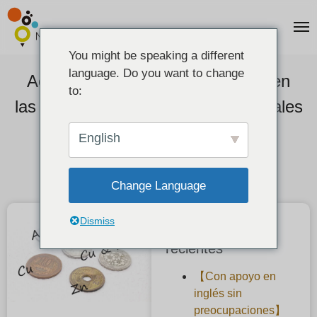
You might be speaking a different
language. Do you want to change
Acerca de los metales utilizados en
to:
las monedas / Historias de los metales
Parte 2
English
2021-07-16
Change Language
Dismiss
Publicaciones
recientes
【Con apoyo en
inglés sin
preocupaciones】