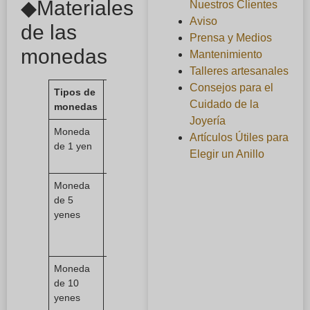
◆Materiales
Nuestros Clientes
Aviso
de las
Prensa y Medios
monedas
Mantenimiento
Talleres artesanales
Consejos para el
Tipos de
Material
Cuidado de la
monedas
incluido.
Joyería
Moneda
(Aluminio)
Artículos Útiles para
de 1 yen
100%
Elegir un Anillo
aluminio.
Moneda
(Latón)
de 5
60-70%
yenes
de cobre,
40-30%
de zinc
Moneda
(Bronce)
de 10
95% de
yenes
cobre, 4-