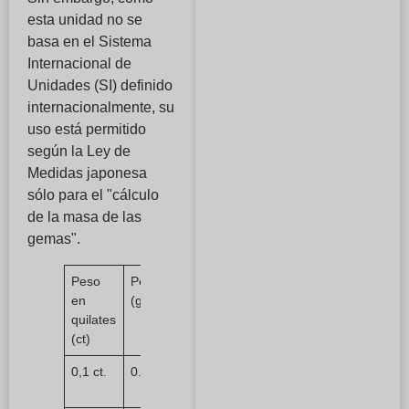
esta unidad no se
basa en el Sistema
Internacional de
Unidades (SI) definido
internacionalmente, su
uso está permitido
según la Ley de
Medidas japonesa
sólo para el "cálculo
de la masa de las
gemas".
Peso
Peso
Diámetro
en
(g)
(mm)
quilates
(ct)
0,1 ct.
0.02g
Aprox.
3,0 mm