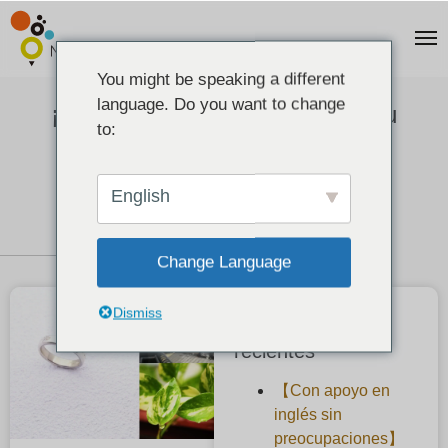
You might be speaking a different
language. Do you want to change
¡Que el mal tiempo no apague tu
to:
ánimo!
2020-10-28
English
Change Language
Dismiss
Publicaciones
recientes
【Con apoyo en
inglés sin
preocupaciones】