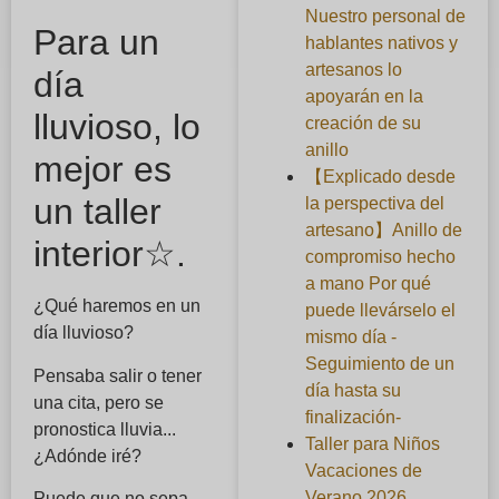
Nuestro personal de
Para un
hablantes nativos y
artesanos lo
día
apoyarán en la
lluvioso, lo
creación de su
anillo
mejor es
【Explicado desde
un taller
la perspectiva del
artesano】Anillo de
interior☆.
compromiso hecho
a mano Por qué
¿Qué haremos en un
puede llevárselo el
día lluvioso?
mismo día -
Seguimiento de un
Pensaba salir o tener
día hasta su
una cita, pero se
finalización-
pronostica lluvia...
Taller para Niños
¿Adónde iré?
Vacaciones de
Verano 2026
Puede que no sepa