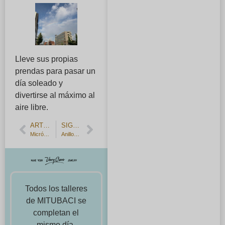
Lleve sus propias
prendas para pasar un
día soleado y
divertirse al máximo al
aire libre.
ARTÍCULO ANTERIOR
SIGUIENTE ARTÍCULO
Micrómetros y herramientas utilizadas para el grabado.
Anillos en capas K18 hechos a mano｜Talleres nocturnos en los que puede dejarse caer después del trabajo
Todos los talleres
de MITUBACI se
completan el
mismo día.