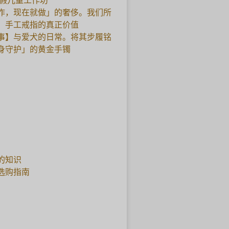
暑假儿童工作坊
作，现在就做」的奢侈。我们所
，手工戒指的真正价值
事】与爱犬的日常。将其步履铭
身守护」的黄金手镯
的知识
选购指南