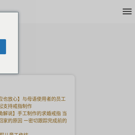
应也放心】与母语使用者的员工
起支持戒指制作
角解说】手工制作的求婚戒指 当
回家的原因 ー密切跟踪完成前的