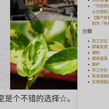
2026年
「为你而
认识到的
【客户故
刻为「终
分類
员工日记
顾客反馈
通知
媒体报道
维护
手工作坊
有关戒指
实用戒指
室是个不错的选择☆。