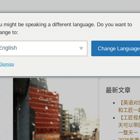
u might be speaking a different language. Do you want to
ange to:
下雨天的工房
English
Change Language
2020-10-28
Dismiss
最新文章
【英语对
和工匠一
【工匠视
天可以带
一整天ー