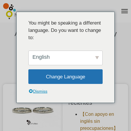
You might be speaking a different
language. Do you want to change
Anillos de boda hechos a mano y
to:
texturas de copos de nieve.
2020-08-11
English
Change Language
Dismiss
Publicaciones
recientes
【Con apoyo en
inglés sin
preocupaciones】