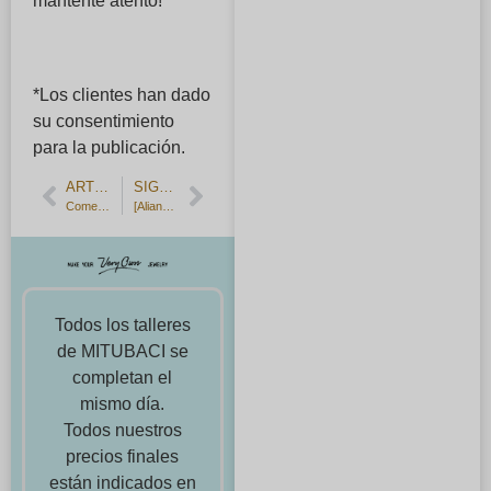
mantente atento!
*Los clientes han dado
su consentimiento
para la publicación.
ARTÍCULO ANTERIOR
SIGUIENTE ARTÍCULO
Comentarios de los clientes] Emparejamiento de copos de nieve.
[Alianzas martilladas hechas a mano.
Todos los talleres
de MITUBACI se
completan el
mismo día.
Todos nuestros
precios finales
están indicados en